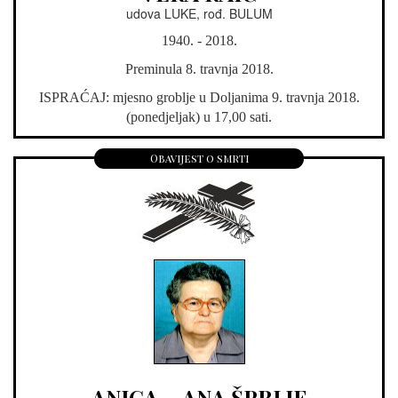
udova LUKE, rođ. BULUM
1940. - 2018.
Preminula 8. travnja 2018.
ISPRAĆAJ: mjesno groblje u Doljanima 9. travnja 2018.
(ponedjeljak) u 17,00 sati.
Obavijest o smrti
ANICA – ANA ŠPRLJE