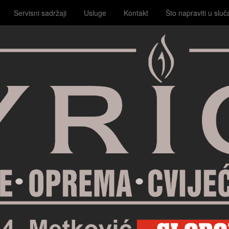
Servisni sadržaji
Usluge
Kontakt
Što napraviti u sluč