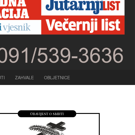
TI
ZAHVALE
OBLJETNICE
Obavijest o smrti