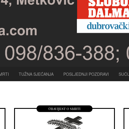
MRTI
TUŽNA SJEĆANJA
POSLJEDNJI POZDRAVI
SUĆU
Obavijest o smrti