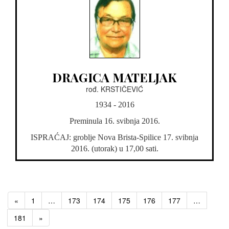
DRAGICA MATELJAK
rođ. KRSTIČEVIĆ
1934 - 2016
Preminula 16. svibnja 2016.
ISPRAĆAJ: groblje Nova Brista-Spilice 17. svibnja
2016. (utorak) u 17,00 sati.
«
1
…
173
174
175
176
177
…
181
»